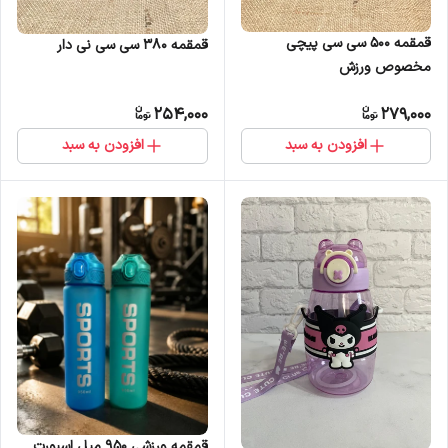
قمقمه 500 سی سی پیچی
قمقمه 380 سی سی نی دار
مخصوص ورزش
254,000
279,000
افزودن به سبد
افزودن به سبد
قمقمه ورزشی 950 میل اسپورت