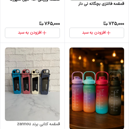
قمقمه فانتزی بچگانه نی دار
765,000
725,000
افزودن به سبد
افزودن به سبد
قمقمه کتابی برند zannou