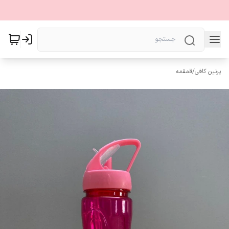
پرنین کافی
/
قمقمه