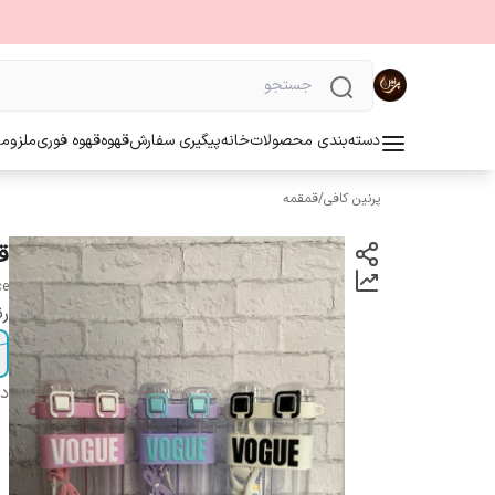
دسته‌بندی محصولات
خانه
پیگیری سفارش
قهوه
قهوه فوری
ملزوما
پرنین کافی
/
قمقمه
قم
ce
ر
دس