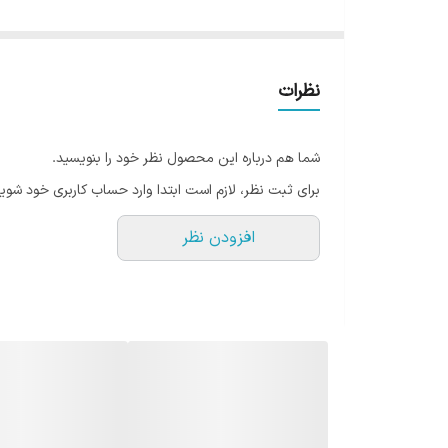
دو مخزن جداگانه ۳۰۰ میل (جمعاً ۶۰۰ میل)
دو سری نوش: یکی نی‌دار و دیگری آسان‌نوش
درب‌های وکیوم با واشر سیلیکونی برای جلوگیری از نشت
نظرات
قفل ایمنی با ضامن، برای باز نشدن ناخواسته درب
بند حمل پارچه‌ای طرح‌دار (enjoy cup time)
شما هم درباره این محصول نظر خود را بنویسید.
طراحی شفاف و رنگی با چاپ برجسته VOGUE
برای ثبت نظر، لازم است ابتدا وارد حساب کاربری خود شوید
مناسب برای استفاده در مدرسه، محل کار، باشگاه، سفر 
افزودن نظر
این قمقمه با طراحی منحصر‌به‌فرد و کیفیت ساخت بالا، 
بین نوجوانان، ورزشکاران و دوستداران طراحی مدرن باشد.