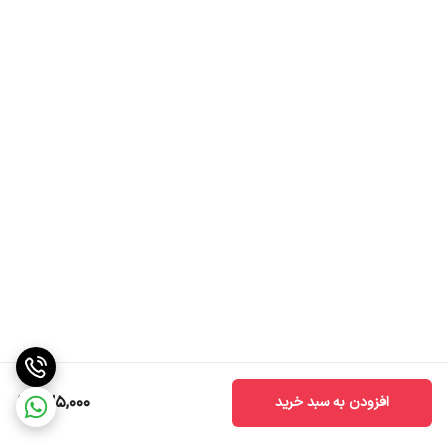
سیستم جلوگیری از نشتی
واشر سیلیکونی داخل درب
بند حمل
بند دوشی قابل تنظیم
مناسب برای
مدرسه، مهدکودک، سفر و استفاده روزمره
خرید قمقمه فانتزی بچگانه
اگر به دنبال یک
قمقمه کودک بدون نشتی
با طراحی جذاب، کیفیت بالا و
حمل آسان هستید، این مدل می‌تواند همراهی ایده‌آل برای فرزند شما
باشد. طراحی فانتزی، نی نرم و بند دوشی قابل تنظیم، آن را به یکی از
محبوب‌ترین گزینه‌ها برای کودکان تبدیل کرده است.
برای مشاهده سایر مدل های قمقمه با این صفحه مراجعه کنید.
725,000
افزودن به سبد خرید