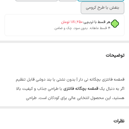
بنفش با طرح کرومی
هر قسط با ترب‌پی:
۱۸۱٬۲۵۰
تومان
۴ قسط ماهانه. بدون سود، چک و ضامن.
توضیحات
قمقمه فانتزی بچگانه نی دار | بدون نشتی با بند دوشی قابل تنظیم
اگر به دنبال یک
قمقمه بچگانه فانتزی
با طراحی جذاب و کیفیت بالا
هستید، این محصول انتخابی عالی برای کودکان است. طراحی
دوست‌داشتنی، وزن مناسب و استفاده آسان باعث می‌شود کودکان با علاقه
بیشتری آب و نوشیدنی‌های مورد نیاز خود را در طول روز مصرف کنند.
نظرات
این
قمقمه کودک
با بدنه شفاف و زیبا، علاوه بر ظاهر جذاب، از مواد اولیه