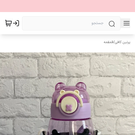
پرنین کافی
/
قمقمه