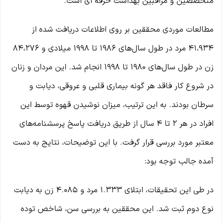
متخصصین و مراقبین بهداشت حرفه ‌ای است.
مطالعات موردی محققین بر روی اطلاعات دریافت شده از
41،934 مرد در طول سال‌های 1986 تا 1998 میلادی و 84،276
زن در طول سال‌های 1980 تا 1998 انجام شد. این مردان و زنان
در شروع کار فاقد هر گونه بیماری قلبی و عروقی، دیابت و
سرطان بودند. به این ترتیب، میزان نوشیدن قهوه توسط این
افراد در هر 2 تا 4 سال از طریق دریافت پاسخ پرسشنامه‌های
معتبر مورد بررسی قرار گرفت. با این توضیحات، نتایج به دست
آمده جالب توجه بود:
در طی این تحقیقات، ابتلای 1.333 مرد و 4.085 زن به دیابت
نوع دوم ثبت شد. این محققین به بررسی سن، شاخص توده