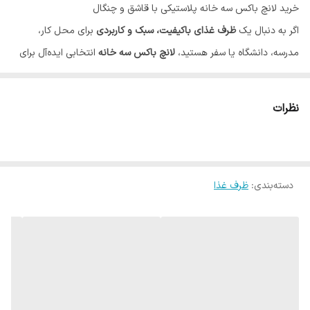
خرید لانچ باکس سه خانه پلاستیکی با قاشق و چنگال
اگر به دنبال یک
ظرف غذای باکیفیت، سبک و کاربردی
برای محل کار،
مدرسه، دانشگاه یا سفر هستید،
لانچ باکس سه خانه
انتخابی ایده‌آل برای
حمل انواع غذا است. این ظرف غذا از
پلاستیک بهداشتی و درجه یک
ساخته شده و با طراحی سه‌خانه، امکان جداسازی برنج، خورشت و انواع
نظرات
مخلفات مانند ماست، سالاد، ترشی یا سبزیجات را فراهم می‌کند.
ویژگی‌های لانچ باکس سه خانه
ساخته شده از پلاستیک بهداشتی و باکیفیت
دسته‌بندی
:
ظرف غذا
دارای سه بخش مجزا برای تفکیک غذا
مناسب برای برنج، خورشت، سالاد، ماست، ترشی و میان‌وعده
قابل استفاده داخل مایکروویو
دارای قاشق و چنگال همراه
چهار قفل محکم در اطراف درب برای جلوگیری از نشت غذا
طراحی سبک، مقاوم و مناسب استفاده روزانه