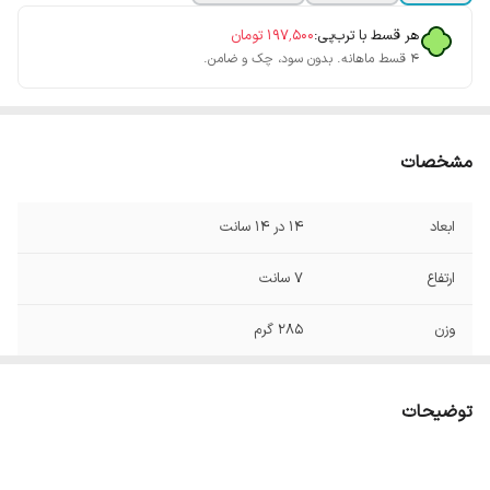
هر قسط با ترب‌پی:
۱۹۷٬۵۰۰
تومان
۴ قسط ماهانه. بدون سود، چک و ضامن.
مشخصات
ابعاد
14 در 14 سانت
ارتفاع
7 سانت
وزن
285 گرم
قابلیت
امکان استفاده در مایکروفر
توضیحات