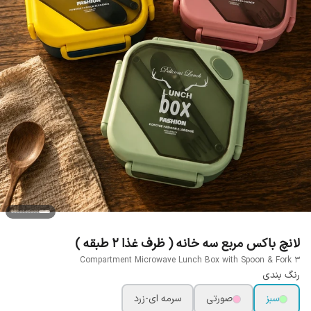
لانچ باکس مربع سه خانه ( ظرف غذا 2 طبقه )
3 Compartment Microwave Lunch Box with Spoon & Fork
رنگ بندی
سبز
صورتی
سرمه ای-زرد