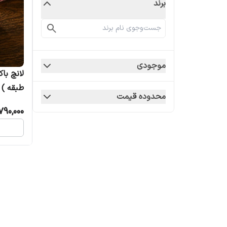
برند
موجودی
طبقه )
محدوده قیمت
790,000