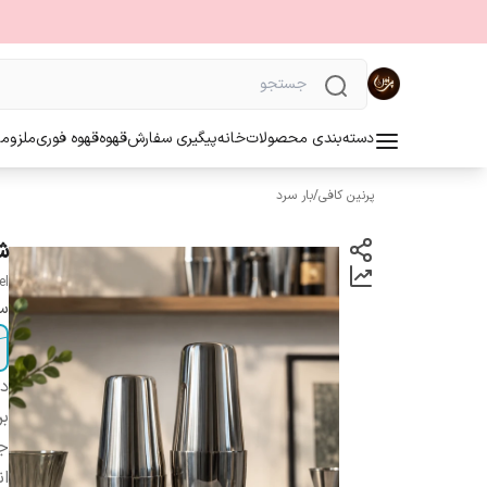
دسته‌بندی محصولات
خانه
پیگیری سفارش
قهوه
قهوه فوری
ملزوما
پرنین کافی
/
بار سرد
ش
el
سا
دس
بر
ج
ان