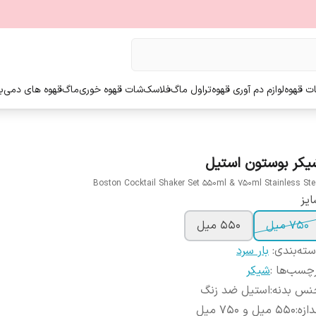
ت قهوه
لوازم دم آوری قهوه
تراول ماگ
فلاسک
شات قهوه خوری
ماگ
قهوه های دمی
ب
یکر بوستون استیل
Boston Cocktail Shaker Set 550ml & 750ml Stainless Ste
یز
750 میل
550 میل
ته‌بندی
:
بار سرد
چسب‌ها :
شیکر
نس بدنه
:
استیل ضد زنگ
دازه
:
550 میل و 750 میل