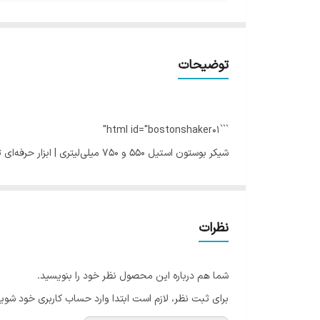
توضیحات
```html id="bostonshaker01"
شیکر بوستون استیل 550 و 750 میلی‌لیتری | ابزار حرفه‌ای تهیه انواع نوشیدنی
شیکر بوستون استیل
یکی از محبوب‌ترین و حرفه‌ای‌ترین ابز
دو لیوان فلزی با ظرفیت‌های
550 میلی‌لیتر و 750 میلی‌لیتر
طراحی ساده و حرفه‌ای شیکر بوستون باعث شده انتخاب اول 
نظرات
شستشوی آسان، یکی از پرکاربردترین انواع شیکر در کافه‌ه
ویژگی‌های شیکر بوستون استیل
شما هم درباره این محصول نظر خود را بنویسید.
شامل دو لیوان استیل با ظرفیت 550 و 750 میلی‌لیتر
برای ثبت نظر، لازم است ابتدا وارد حساب کاربری خود شوید
ساخته شده از استیل مقاوم و ضد زنگ