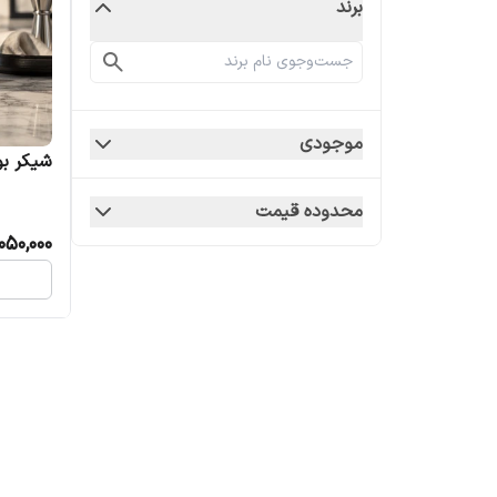
برند
موجودی
شیکر ب
محدوده قیمت
,050,000