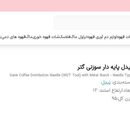
ت قهوه
لوازم دم آوری قهوه
تراول ماگ
فلاسک
شات قهوه خوری
ماگ
قهوه های دمی
ب
یدل پایه دار سوزنی گتر
Gater Coffee Distribution Needle (WDT Tool) with Metal Stand – Needle Ty
ته‌بندی
:
نیدل
عاد
:
ارتفاع استند: 12
زن کل
:
95