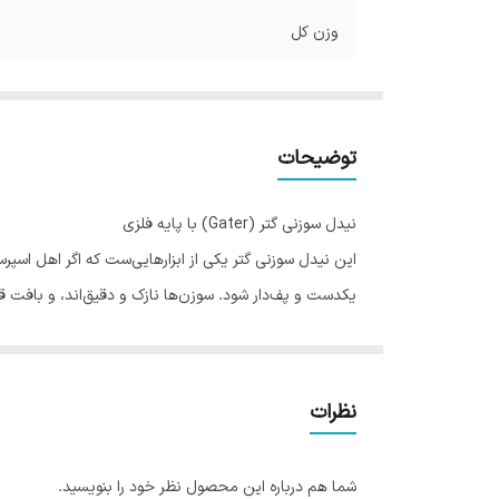
وزن کل
توضیحات
نیدل سوزنی گتر (Gater) با پایه فلزی
این نیدل سوزنی گتر یکی از ابزارهایی‌ست که اگر اهل اسپ
یکدست و پف‌دار شود. سوزن‌ها نازک و دقیق‌اند، و بافت قهو
ویژگی‌های کلیدی
برند گتر:
کیفیت ساخت خوب، طراحی تمیز و دوام بالا.
سوزن‌های ظریف:
مناسب پخش کردن یکنواخت پودر قهو
نظرات
پایه فلزی پایدار:
پایه‌اش طوری طراحی شده که بالای آ
بدون مگنت:
بر خلاف مدل‌های مگنت‌دار که ممکن اس
شما هم درباره این محصول نظر خود را بنویسید.