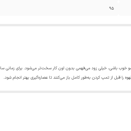
95
رسو خوب باشی، خیلی زود می‌فهمی بدون اون کار سخت‌تر می‌شود. برای زمانی ساخت
ه را قبل از تمپ کردن به‌طور کامل باز می‌کنند تا عصاره‌گیری بهتر انجام شود.
ه و جلوگیری از چنلینگ.
ن یک حلقه فلزی قرار دارد و نیدل دقیقاً روی همان حلقه می‌نشیند—ثابت، تمیز
ت با گذشت زمان ضعیف شوند یا خاصیت مغناطیسی‌شان کم شود، این مدل کاملا