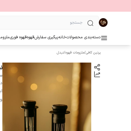
دسته‌بندی محصولات
خانه
پیگیری سفارش
قهوه
قهوه فوری
ملزوما
پرنین کافی
/
ملزومات قهوه
/
نیدل
ن
pe
دس
اب
و