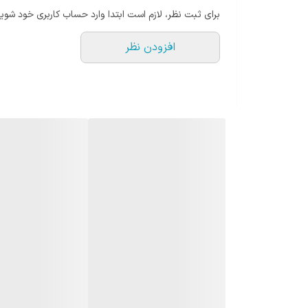
بدون لق‌زدن:
حلقه فلزی پایه نیدل را دقیق نگه می‌دا
برای ثبت نظر، لازم است ابتدا وارد حساب کاربری خود شوید
چرا این نیدل گتر انتخاب خوبی است؟
افزودن نظر
اصل کار نیدل این است که پودر قهوه را قبل از تمپ زدن با
پایه فلزی هم باعث می‌شود همیشه جای مشخصی برای قرار 
نحوه استفاده
بعد از آسیاب کردن قهوه، پرتافیلتر را روی میز قرار بده.
با حرکات آرام و رفت و برگشتی، سوزن‌ها را داخل پود
وقتی سطح صاف و پف‌دار شد، پرتافیلتر را تمپ کن.
در پایان، نیدل را روی پایه فلزی‌اش بگذار—بدون نگرا
پرسش‌های متداول
این نیدل برای همه اسپرسوسازها کاربرد دارد؟
بله، برای هر نوع پرتافیلتر ۵۱، ۵۳ و ۵۸ میلی‌متری قابل استفاده است.
پایه فلزی لق نمی‌زند؟
نه، طراحی حلقه بالایی باعث می‌شود نیدل کاملاً ثابت قرار