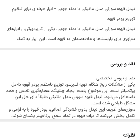
نیدل قهوه سوزنی مدل ماتیکی با بدنه چوبی – ابزار حرفه‌ای برای تنظیم
توزیع پودر قهوه
نیدل قهوه سوزنی مدل ماتیکی با بدنه چوبی، یکی از کاربردی‌ترین ابزارهای
دم‌آوری برای باریستاها و علاقه‌مندان به قهوه است. این ابزار به کمک
سوزن‌های بسیار ظریف و مقاوم خود، پودر قهوه را به‌صورت یکنواخت در
پرتافیلتر توزیع می‌کند تا در نهایت عصاره‌گیری کاملاً بالانس، کرمی‌تر و
نقد و بررسی
بدون چنلینگ حاصل شود.
نقد و بررسی تخصصی
ویژگی‌های اصلی نیدل قهوه سوزنی مدل ماتیکی
یکی از مشکلات رایج هنگام تهیه اسپرسو، توزیع نامنظم پودر قهوه داخل
بدنه چوبی و ظاهر لوکس
پرتافیلتر است. این موضوع باعث ایجاد چنلینگ، عصاره‌گیری ناقص و طعم
نامتعادل می‌شود. نیدل قهوه سوزنی مدل ماتیکی دقیقاً برای حل این
دارای چند سوزن فلزی بسیار ظریف و مقاوم
مشکل طراحی شده است.
طراحی ماتیکی برای باز و بسته شدن آسان
سوزن‌های ظریف این نیدل بدون فشردگی اضافی، پودر قهوه را به آرامی و
کامل پخش می‌کنند تا ذرات قهوه در تمام سطح پرتافیلتر یکسان شوند.
قابلیت جمع شدن کامل سوزن‌ها داخل قلاف چوبی
نتیجه نهایی، یک شات اسپرسوی باکیفیت‌تر، دارای کرمای بیشتر و طعمی
متعادل‌تر است.
ابعاد مناسب برای استفاده روزمره در خانه یا کافه
طراحی ماتیکی؛ ترکیبی از زیبایی و ایمنی
نظرات
ایده‌آل برای جلوگیری از چنلینگ و افزایش کیفیت عصاره‌گیری