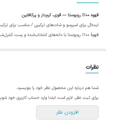
عطر
قهوه 100% روبوستا — قوی، کرم‌دار و پرکافئین
کرما
ایده‌آل برای اسپرسو و شات‌های ترکیبی / مناسب برای ترک
قهوهٔ 100% روبوستا با دانه‌های انتخاب‌شده و رست 
کافئین
نت‌های خاکی-شکلاتی هستند. گزینهٔ پیش‌فرض برای ترکیب 
نُت‌های طعمی
بدنه: کامل و سنگین
نظرات
طعم: شکلات تلخ، آجیلی
پس‌طعم: اندکی تلخی دلچسب و ماندگار
شما هم درباره این محصول نظر خود را بنویسید.
عطر: خاکی، دودی خفیف و کاراملی‌شده
برای ثبت نظر، لازم است ابتدا وارد حساب کاربری خود شوید
پرسش و پاسخ (FAQ)
افزودن نظر
روبوستا چه تفاوتی با عربیکا دارد؟
روبوستا گیاهی مقاوم‌تر است و معمولاً کافئین بیشتری دارد
آیا این قهوه برای کسانی که تلخی را دوست ندارند من