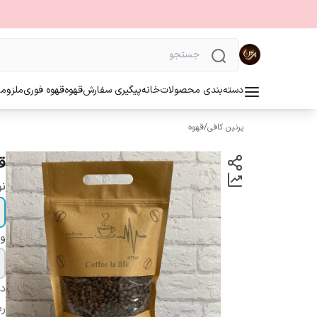
دسته‌بندی محصولات
خانه
پیگیری سفارش
قهوه
قهوه فوری
ملزوما
پرنین کافی
/
قهوه
قهوه 100 در
نو
و
دس
ر