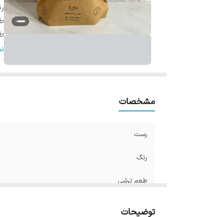
ر
ط
ط
ع
ن
کر
کا
مشخصات
رست
رنگ
طعم ترشی
طعم تلخی
توضیحات