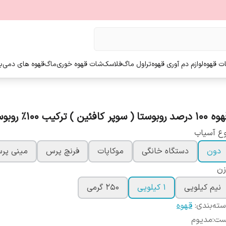
ت قهوه
لوازم دم آوری قهوه
تراول ماگ
فلاسک
شات قهوه خوری
ماگ
قهوه های دمی
ب
صد روبوستا ( سوپر کافئین ) ترکیب 100% روبوستا
ع آسیاب
دون
دستگاه خانگی
موکاپات
فرنچ پرس
مینی پرس
زن
نیم کیلویی
1 کیلویی
250 گرمی
ته‌بندی
:
قهوه
ست
:
مدیوم