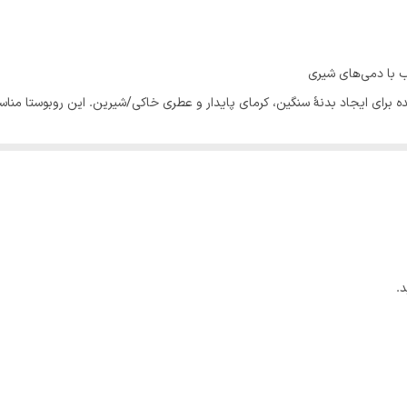
کم
زیاد
یب با دمی‌های شیری
کنترل‌شده برای ایجاد بدنهٔ سنگین، کرمای پایدار و عطری خاکی/شیرین. این روبوستا
خیلی زیاد
در بلاک اسپرسو به دلیل کرم و غنای بالا بسیار محبوب است.
.
، طعم زمین‌مانند و بدنهٔ قوی‌تر؛ عربیکا معمولاً اسیدیته و پیچیدگی طعمی بیشتر
اسب است؟