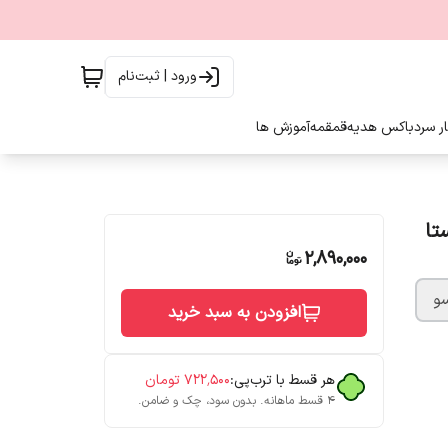
ورود | ثبت‌نام
ار سرد
باکس هدیه
قمقمه
آموزش ها
2,890,000
و
افزودن به سبد خرید
هر قسط با ترب‌پی:
۷۲۲٬۵۰۰
تومان
۴ قسط ماهانه. بدون سود، چک و ضامن.