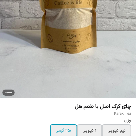
چای کرک اصل با طعم هل
Karak Tea
وزن
نیم کیلویی
1 کیلویی
250 گرمی