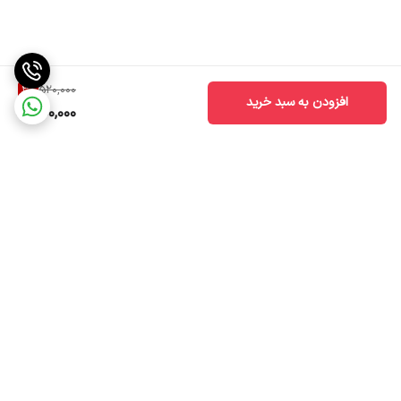
3
%
520,000
افزودن به سبد خرید
500,000
برگشت به بالا