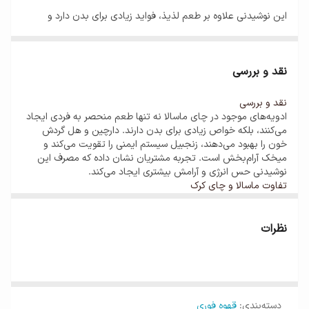
این نوشیدنی علاوه بر طعم لذیذ، فواید زیادی برای بدن دارد و
تجربه‌ای گرم و انرژی‌بخش را برای شما فراهم می‌کند.
ویژگی‌های پودر چای ماسالا
نقد و بررسی
مناسب برای روزهای سرد و لحظات آرامش
نقد و بررسی
آماده‌سازی آسان با آب یا شیر داغ
ادویه‌های موجود در چای ماسالا نه تنها طعم منحصر به فردی ایجاد
می‌کنند، بلکه خواص زیادی برای بدن دارند. دارچین و هل گردش
طعم اصیل و پرطرفدار در میان دوستداران نوشیدنی‌های گرم
خون را بهبود می‌دهند، زنجبیل سیستم ایمنی را تقویت می‌کند و
میخک آرام‌بخش است. تجربه مشتریان نشان داده که مصرف این
نوشیدنی حس انرژی و آرامش بیشتری ایجاد می‌کند.
تفاوت ماسالا و چای کرک
برای درک تفاوت چای ماسالا و چای کرک و شناخت ویژگی‌های
روش تهیه آسان
هرکدام، می‌توانید مقاله کامل را در
اینجا
بخوانید.
بسته‌بندی و محصولات مشابه
نظرات
برای یک فنجان خوش‌طعم، کافیست
۱ تا ۲ قاشق پودر ماسالا
را در
برای خرید پودر چای ماسالا با بسته‌بندی مدرن و بهداشتی،
اینجا
۲۰۰ میلی‌لیتر شیر داغ یا آب
حل کرده و هم بزنید. نوشیدنی شما آماده
کلیک کنید
. همچنین برای دیدن سایر پودرهای فوری مانند کاپوچینو و
هات‌چاکلت
این لینک
را ببینید.
است!
دسته‌بندی
:
قهوه فوری