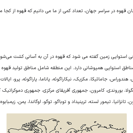
ن قهوه در سراسر جهان، تعداد کمی از ما می دانیم که قهوه از کجا می 
مناطق استوایی همپوشانی دارد. این منطقه شامل مناطق تولید قهوه مان
ی، هندوراس، جامائیکا، مکزیک، نیکاراگوئه، پاناما، پاراگوئه، پرو، ایالا
، آنگولا، بوروندی، کامرون، جمهوری آفریقای مرکزی، جمهوری دموکراتیک ک
ون، تانزانیا، تیمور لسته، ترینیداد و توباگو، توگو، اوگاندا، یمن، زیمبابو