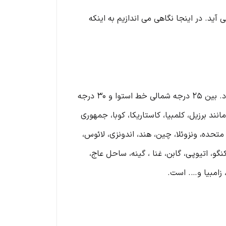
آید. در اینجا نگاهی می اندازیم به اینکه
به گفته انجمن ملی قهوه، کمربند قهوه به نواحی استوایی زمین گفته می ‌شود که قهوه در آن به آسانی کشت می‌شود. بین 25 درجه شمالی خط استوا و 30 درجه
ند برزیل، کلمبیا، کاستاریکا، کوبا، جمهوری
ت متحده، ونزوئلا، چین، هند، اندونزی، لائوس،
نگو، اتیوپی، گابن، غنا ، گینه، ساحل عاج،
ه، زامبیا و…. است.