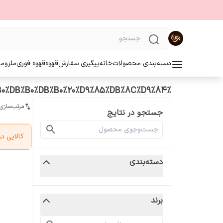
دسته‌بندی محصولات
خانه
پیگیری سفارش
قهوه
قهوه فوری
ملزوما
%D9%81%D9%84%D8%A7%D8%B3%DA%A9%20%DB%B1%DB%B0%DB%B0%DB%B0%20%D9%85%DB%8C%D9%84
مرتب‌سازی
جستجو در نتایج
کالایی 
دسته‌بندی
برند