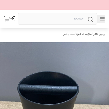
پرنین کافی
/
ملزومات قهوه
/
ناک باکس