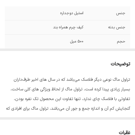
جنس
استیل دوجداره
جنس بدنه
کیف چرم همراه بند
حجم
۵۰۰ میل
آب بندی
بدون نشتی
توضیحات
مدت نگهداری
۳ ساعت
تراول ماگ نوعی دیگر فلاسک می‌باشد که در سال ‌های اخیر طرف‌داران
دما
سرد و گرم
بسیار زیادی پیدا کرده است، تراول ماگ از لحاظ ویژگی‌ های کلی ساخت،
درب
دارای نی
تفاوتی با فلاسک چای ندارد، تنها تفاوت این محصول تک‌ نفره بودن،
گنجایش کم آن و اندازه جمع ‌و جور آن می‌باشد، تراول ماگ برای افرادی که
به پیک‌نیک های تک‌نفره یا کوهنوردی علاقه ‌مند هستند، گزینه بسیار
مناسبی است، انواع متفاوت تراول ماگ در حال حاضر طوری طراحی شده‌اند
نظرات