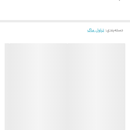
که بتوانند برای مدت نسبتاً طولانی دمای مایعات شما را حفظ کنند.این
محصولات معمولا گنجایشی بیشتر از یک لیوان معمولی دارند و می‌توانند تا
حدود دو لیوان مایع را در خودشان جای دهند، البته تراول ماگ ها نیز
دسته‌بندی
:
تراول ماگ
درست مانند فلاسک چای معمولی در اندازه‌ های گوناگون و متفاوتی طراحی
و تولید می‌شوند.
نکته:حتما حتما بعد از ریختن آب جوش بگذارید یک الی دو دقیقه درب
تراول ماگ باز باشد تا بخار آب داغ خارج شود و عمر تراول ماگ افزایش
پیدا میکند