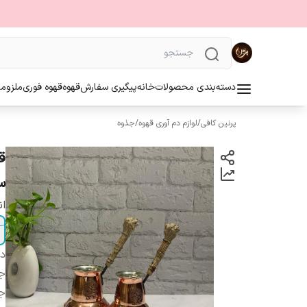
دسته‌بندی محصولات
خانه
پیگیری سفارش
قهوه
قهوه فوری
ملزوما
پرنین کافی
/
لوازم دم آوری قهوه
/
جذوه
ق
سا
ان
دس
ج
ج