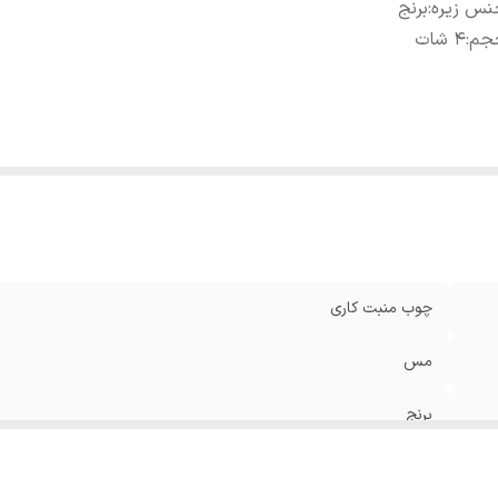
نس زیره
:
برنج
جم
:
۴ شات
چوب منبت کاری
مس
برنج
۴ شات