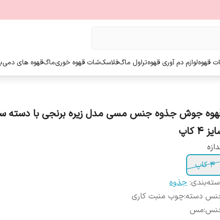
ت قهوه
لوازم دم آوری قهوه
تراول ماگ
فلاسک
شات قهوه خوری
ماگ
قهوه های دمی
ب
هوه جوش جذوه جنس مسی مدل زیره برنجی با دسته سر
یز ۴ کاپ
دازه
4 کاپ
ته‌بندی
:
جذوه
نس دسته
:
چوب منبت کاری
نس
:
مس