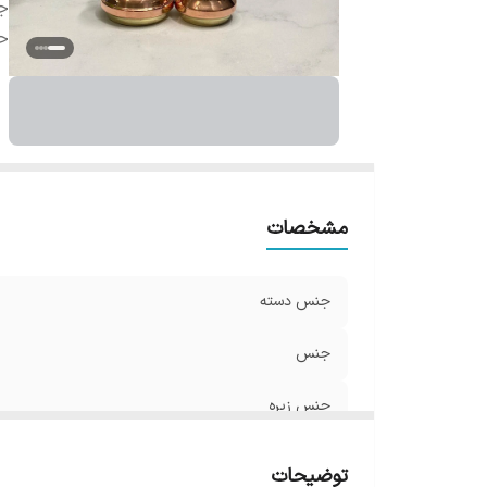
ج
ح
مشخصات
جنس دسته
جنس
جنس زیره
حجم
توضیحات