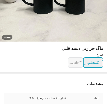
ماگ حرارتی دسته قلبی
طرح
نستعلیق
قلبی
مشخصات
ابعاد
قطر : ۸ سانت / ارتفاع : ۹.۵