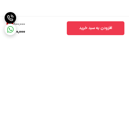
3
%
800,000
افزودن به سبد خرید
770,000
برگشت به بالا