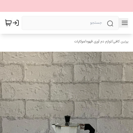
پرنین کافی
/
لوازم دم آوری قهوه
/
موکاپات