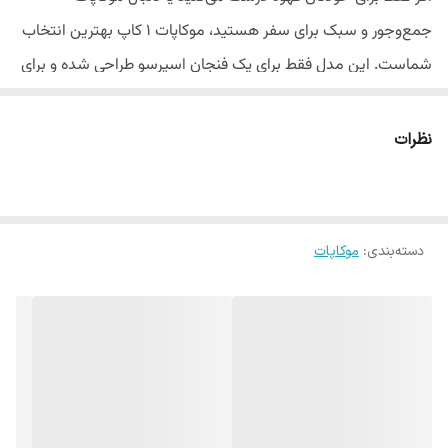
جمع‌وجور و سبک برای سفر هستید، موکاپات
۱
کاپ بهترین انتخاب
شماست. این مدل فقط برای یک فنجان اسپرسو طراحی شده و برای
افرادی با مصرف کم قهوه یا در سفر و کمپ بسیار کاربردی است
.
ظرفیت:
۱
فنجان اسپرسو
نظرات
جنس بدنه: آلومینیوم
مناسب برای گاز خانگی یا مسافرتی
وزن سبک و ابعاد جمع‌وجور
دسته‌بندی
:
موکاپات
ایده‌آل برای کوله‌گردی و استفاده شخصی
سایر مدل‌های موکاپات را می‌تونید
اینجا ببینید
.
اگر دنبال قهوه مناسب برای این موکاپات
هستید، به صفحه
میکس های مختلف قهوه
های ترکیبی پرنین کافی
مراجعه کنید.