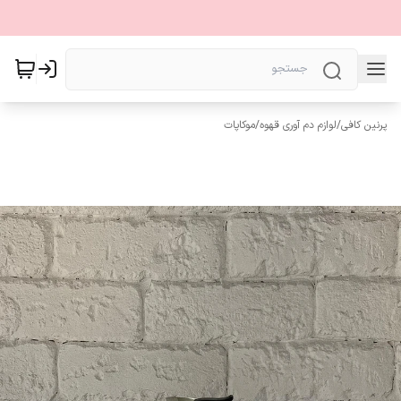
پرنین کافی
/
لوازم دم آوری قهوه
/
موکاپات