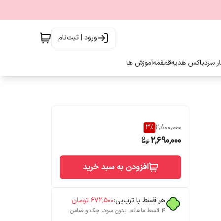
ورود | ثبت‌نام
ار سرد
باکس هدیه
قمقمه
آموزش ها
3
%
2,800,000
2,690,000
افزودن به سبد خرید
هر قسط با ترب‌پی:
۶۷۲٬۵۰۰
تومان
۴ قسط ماهانه. بدون سود، چک و ضامن.