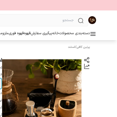
دسته‌بندی محصولات
خانه
پیگیری سفارش
قهوه
قهوه فوری
ملزوما
پرنین کافی
/
استند
ا
od
دا
دس
ن
اب
ار