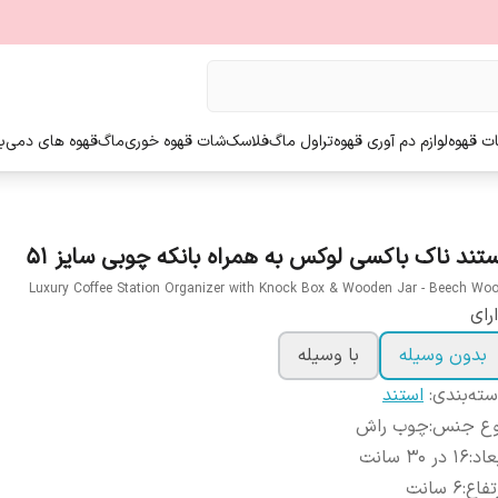
ت قهوه
لوازم دم آوری قهوه
تراول ماگ
فلاسک
شات قهوه خوری
ماگ
قهوه های دمی
ب
ستند ناک باکسی لوکس به همراه بانکه چوبی سایز 51
Luxury Coffee Station Organizer with Knock Box & Wooden Jar - Beech Wo
رای
بدون وسیله
با وسیله
ته‌بندی
:
استند
وع جنس
:
چوب راش
عاد
:
16 در 30 سانت
تفاع
:
6 سانت