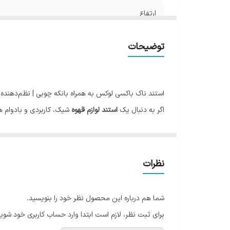
ارتفاع
توضیحات
استند ناک باکسی لوکس به همراه بانکه چوبی | نظم‌دهنده 
اگر به دنبال یک
استند لوازم قهوه
شیک، کاربردی و بادوام 
طراحی مدرن و کیفیت ساخت بالا، تمامی ابزارهای ضروری ته
ساخته شده از چوب طبیعی راش
این استند از
چوب راش طبیعی
ساخته شده که علاوه بر زیب
نظرات
اسپرسوساز جلوه‌ای لوکس به فضای کافی‌بار، کافه یا منزل
ابعاد محصول
شما هم درباره این محصول نظر خود را بنویسید.
طول: 30 سانتی‌متر
برای ثبت نظر، لازم است ابتدا وارد حساب کاربری خود شوید
عرض: 16 سانتی‌متر