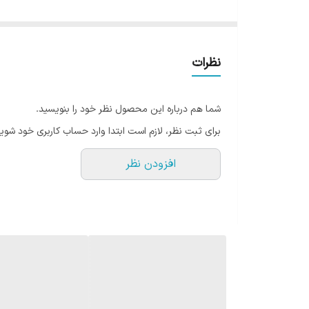
میلی‌لیتر، امکان همراه داشتن حجم مناسبی از چای، قهوه، 
طراحی ارگون
ایده‌آل باشد.
نظرات
ویژگی منحصربه‌فرد درپوش مگنتی نی
یکی از جذاب‌ترین ویژگی‌های تراول ماگ سیتارایوری، در
شما هم درباره این محصول نظر خود را بنویسید.
روی درب تراول ماگ یک مگنت قرار گرفته تا پس از باز کرد
برای ثبت نظر، لازم است ابتدا وارد حساب کاربری خود شوید
راحت‌تر و بهداشتی‌تر می‌کند.
افزودن نظر
درب دوحالته برای نوشیدن آسان‌تر
این تراول ماگ به یک سری دوحالته مجهز شده است تا بتوان
این ویژگی باعث می‌شود محصول برای استفاده روزمره و انوا
چرا تراول ماگ تامبلر سیتارایوری 900 سی سی را انتخاب کنیم؟
ظرفیت بزرگ 900 میلی‌لیتری
دارای دسته بغل ارگونومیک برای حمل راحت‌تر
درب دوحالته (نی‌دار و آسان نوش)