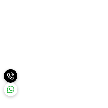
انات کاربردی هستید، تراول ماگ تامبلر سیتارایوری 900 سی سی می‌تواند انتخابی عالی باشد. وجود درپوش مگنتی نی، سری دوحالته و