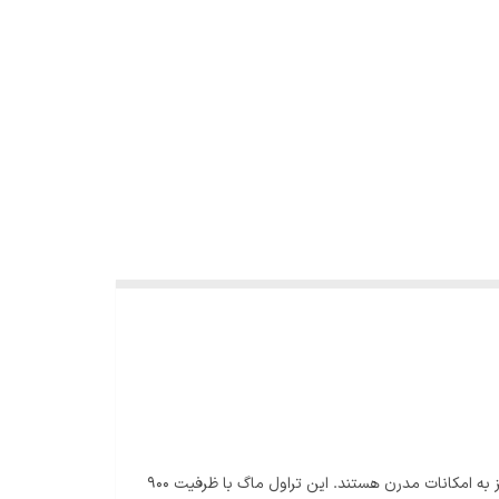
تراول ماگ تامبلر 900 سی سی سیتارایوری یک انتخاب جذاب و کاربردی برای افرادی است که به دنبال یک ماگ سفری جادار، باکیفیت و مجهز به امکانات مدرن هستند. این تراول ماگ با ظرفیت 900