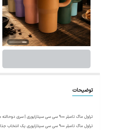
توضیحات
تراول ماگ تامبلر 900 سی سی سیتارایوری | سری دوحالته مگنتی با دسته بغل