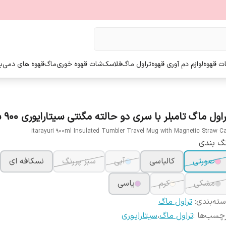
ت قهوه
لوازم دم آوری قهوه
تراول ماگ
فلاسک
شات قهوه خوری
ماگ
قهوه های دمی
ب
اول ماگ تامبلر با سری دو حالته مگنتی سیتارایوری 900 سی سی
itarayuri 900ml Insulated Tumbler Travel Mug with Magnetic Straw C
گ بندی
صورتی
کالباسی
آبی
سبز پررنگ
نسکافه ای
مشکی
کرم
یاسی
ته‌بندی
:
تراول ماگ
چسب‌ها :
تراول ماگ
،
سیتارایوری