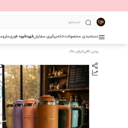
دسته‌بندی محصولات
خانه
پیگیری سفارش
قهوه
قهوه فوری
ملزوما
پرنین کافی
/
تراول ماگ
تر
ap
رن
دس
بر