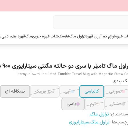
ت قهوه
لوازم دم آوری قهوه
تراول ماگ
فلاسک
شات قهوه خوری
ماگ
قهوه های دمی
ب
اول ماگ تامبلر با سری دو حالته مگنتی سیتارایوری 900 سی سی
itarayuri 900ml Insulated Tumbler Travel Mug with Magnetic Straw C
گ بندی
صورتی
کالباسی
آبی
سبز پررنگ
نسکافه ای
مشکی
کرم
یاسی
ته‌بندی
:
تراول ماگ
چسب‌ها :
تراول ماگ
،
سیتارایوری