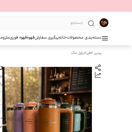
دسته‌بندی محصولات
خانه
پیگیری سفارش
قهوه
قهوه فوری
ملزوما
پرنین کافی
/
تراول ماگ
تر
ap
رن
دس
بر