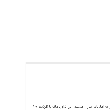
تراول ماگ تامبلر 900 سی سی سیتارایوری یک انتخاب جذاب و کاربردی برای افرادی است که به دنبال یک ماگ سفری جادار، باکیفیت و مجهز به امکانات مدرن هستند. این تراول ماگ با ظرفیت 900