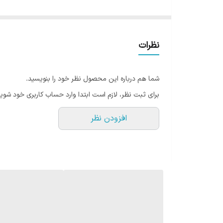
میلی‌لیتر، امکان همراه داشتن حجم مناسبی از چای، قهوه، 
طراحی ارگون
ایده‌آل باشد.
نظرات
ویژگی منحصربه‌فرد درپوش مگنتی نی
یکی از جذاب‌ترین ویژگی‌های تراول ماگ سیتارایوری، در
شما هم درباره این محصول نظر خود را بنویسید.
روی درب تراول ماگ یک مگنت قرار گرفته تا پس از باز کرد
برای ثبت نظر، لازم است ابتدا وارد حساب کاربری خود شوید
راحت‌تر و بهداشتی‌تر می‌کند.
افزودن نظر
درب دوحالته برای نوشیدن آسان‌تر
این تراول ماگ به یک سری دوحالته مجهز شده است تا بتوان
این ویژگی باعث می‌شود محصول برای استفاده روزمره و انوا
چرا تراول ماگ تامبلر سیتارایوری 900 سی سی را انتخاب کنیم؟
ظرفیت بزرگ 900 میلی‌لیتری
دارای دسته بغل ارگونومیک برای حمل راحت‌تر
درب دوحالته (نی‌دار و آسان نوش)