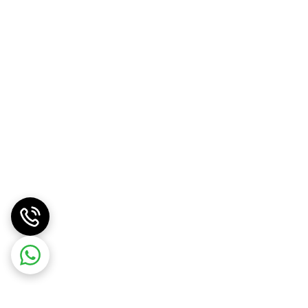
انات کاربردی هستید، تراول ماگ تامبلر سیتارایوری 900 سی سی می‌تواند انتخابی عالی باشد. وجود درپوش مگنتی نی، سری دوحالته و