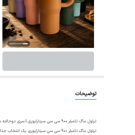
توضیحات
تراول ماگ تامبلر 900 سی سی سیتارایوری | سری دوحالته مگنتی با دسته بغل