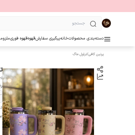
دسته‌بندی محصولات
خانه
پیگیری سفارش
قهوه
قهوه فوری
ملزوما
پرنین کافی
/
تراول ماگ
تر
ml
ر
دس
بر