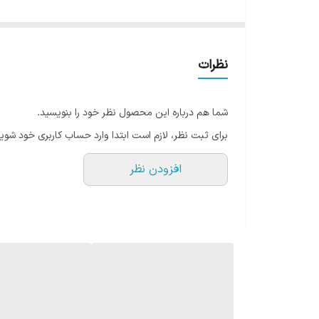
900 میلی‌لیتری این ماگ باعث می‌شود بدون نیاز به پر کردن مداوم، حجم مناسبی از نوشیدنی مورد علاقه خود را همراه داشته باشید.
طراحی گلدار و جذاب این محصول در کنار دسته بغل ارگونومی
جداره به حفظ دمای نوشیدنی کمک می‌کند تا برای مدت طو
نظرات
ویژگی‌های تراول ماگ تامبلر 900 میل گلدار
ظرفیت بزرگ 900 میلی‌لیتر مناسب استفاده روزانه
شما هم درباره این محصول نظر خود را بنویسید.
طراحی زیبا و خاص با طرح گلدار
برای ثبت نظر، لازم است ابتدا وارد حساب کاربری خود شوید
دسته بغل مقاوم و خوش‌دست برای حمل آسان
افزودن نظر
عایق دو جداره جهت حفظ دمای نوشیدنی
مناسب نوشیدنی‌های گرم و سرد
دارای درب دوحالته (نی‌دار و آسان نوش)
مناسب برای سفر، محل کار، دانشگاه و ورزش
کیفیت ساخت بالا و بدنه مقاوم
درب دوحالته؛ راحتی بیشتر در نوشیدن
یکی از ویژگی‌های جذاب این تراول ماگ، درب دوحالته آن ا