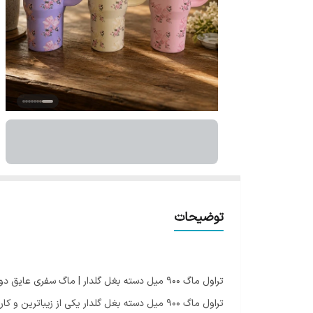
توضیحات
تراول ماگ 900 میل دسته بغل گلدار | ماگ سفری عایق دو جداره با نی و آسان نوش
تراول ماگ 900 میل دسته بغل گلدار یکی از زی