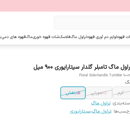
ت قهوه
لوازم دم آوری قهوه
تراول ماگ
فلاسک
شات قهوه خوری
ماگ
قهوه های دمی
ب
اول ماگ تامبلر گلدار سیتارایوری 900 میل
Floral Side-Handle Tumbler 900
نگ
کرم
صورتی
بنفش
ته‌بندی
:
تراول ماگ
چسب‌ها :
تراول ماگ
،
سیتارایوری