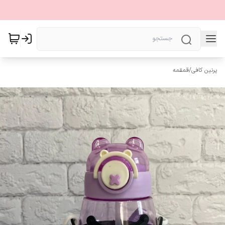
پرنین کافی
/
قمقمه