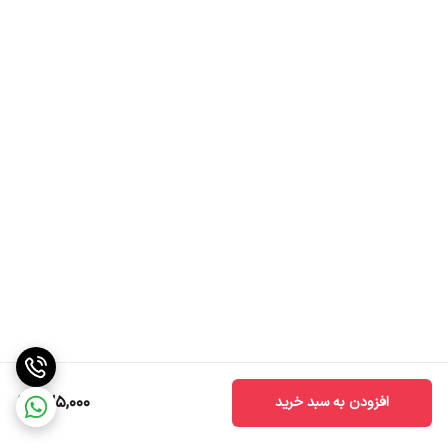
سیستم جلوگیری از نشتی
واشر سیلیکونی داخل درب
بند حمل
بند دوشی قابل تنظیم
مناسب برای
مدرسه، مهدکودک، سفر و استفاده روزمره
خرید قمقمه فانتزی بچگانه
اگر به دنبال یک
قمقمه کودک بدون نشتی
با طراحی جذاب، کیفیت بالا و
حمل آسان هستید، این مدل می‌تواند همراهی ایده‌آل برای فرزند شما
باشد. طراحی فانتزی، نی نرم و بند دوشی قابل تنظیم، آن را به یکی از
محبوب‌ترین گزینه‌ها برای کودکان تبدیل کرده است.
برای مشاهده سایر مدل های قمقمه با این صفحه مراجعه کنید.
725,000
افزودن به سبد خرید