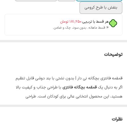
بنفش با طرح کرومی
هر قسط با ترب‌پی:
۱۸۱٬۲۵۰
تومان
۴ قسط ماهانه. بدون سود، چک و ضامن.
توضیحات
قمقمه فانتزی بچگانه نی دار | بدون نشتی با بند دوشی قابل تنظیم
اگر به دنبال یک
قمقمه بچگانه فانتزی
با طراحی جذاب و کیفیت بالا
هستید، این محصول انتخابی عالی برای کودکان است. طراحی
دوست‌داشتنی، وزن مناسب و استفاده آسان باعث می‌شود کودکان با علاقه
بیشتری آب و نوشیدنی‌های مورد نیاز خود را در طول روز مصرف کنند.
نظرات
این
قمقمه کودک
با بدنه شفاف و زیبا، علاوه بر ظاهر جذاب، از مواد اولیه