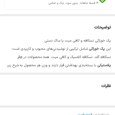
۴ قسط ماهانه. بدون سود، چک و ضامن.
توضیحات
پک خوراکی نسکافه و کافی میت با ساک دستی
این
پک خوراکی
شامل ترکیبی از نوشیدنی‌های محبوب و کاربردی است:
نسکافه گلد، نسکافه کلاسیک و کافی میت. همه محصولات در
جار
پلاستیکی
با بسته‌بندی بهداشتی قرار دارند و وزن هر محصول به شرح زیر
است:
نسکافه گلد برزیل – 150 گرم
نظرات
نسکافه کلاسیک – 150 گرم
کافی میت – 300 گرم
این پک به همراه یک
ساک دستی کاغذی
ارائه می‌شود و می‌تواند گزینه‌ای
عالی برای
دسته‌بندی
:
هدیه دادن
قهوه فوری
یا
خرید به جای شیرینی و تنقلات
باشد. با این پک،