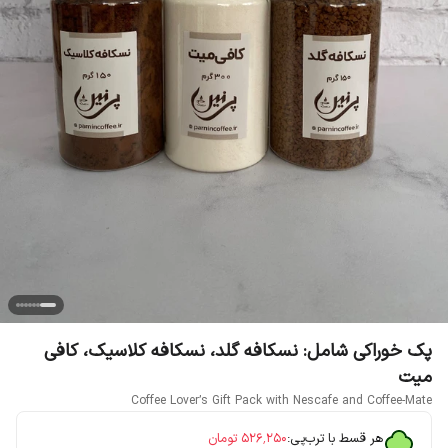
پک خوراکی شامل: نسکافه گلد، نسکافه کلاسیک، کافی
میت
Coffee Lover’s Gift Pack with Nescafe and Coffee-Mate
هر قسط با ترب‌پی:
۵۲۶٬۲۵۰
تومان