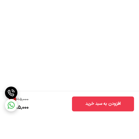
4
%
615,000
افزودن به سبد خرید
585,000