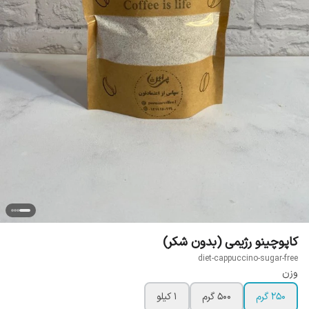
کاپوچینو رژیمی (بدون شکر)
diet-cappuccino-sugar-free
وزن
250 گرم
500 گرم
1 کیلو