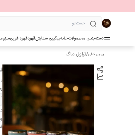
دسته‌بندی محصولات
خانه
پیگیری سفارش
قهوه
قهوه فوری
ملزوما
/
تراول ماگ
پرنین کافی
ترا
16
ر
دس
و
آ