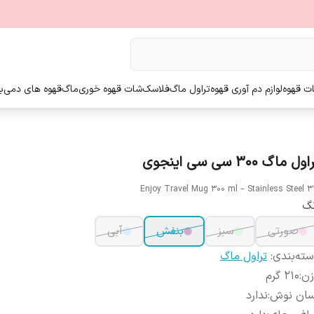
ت قهوه
لوازم دم آوری قهوه
تراول ماگ
فلاسک
شات قهوه خوری
ماگ
قهوه های دمی
ب
ول ماگ 300 سی سی اینجوی
Enjoy Travel Mug 300 ml – Stainless Steel 3
نگ
صورتی
سبز
بنفش
آبی
ته‌بندی
:
تراول ماگ
زن
:
210 گرم
سان نوش
:
ندارد