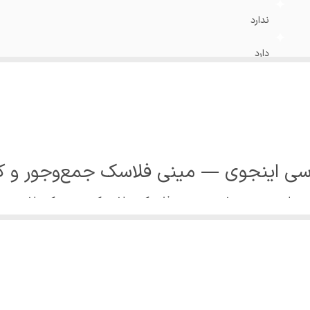
ندارد
دارد
ارتفع 14.5 سانتی متر ، قطر: 7 سانتی متر
استیل 316
چک» یا حتی چیزی شبیه «مینی فلاسک» باشی که هم سبک باشد و 
مدل از اینجوی دقیقاً همان نقطه‌ی تعادل است. بدنه از استیل 6
می‌اندازد