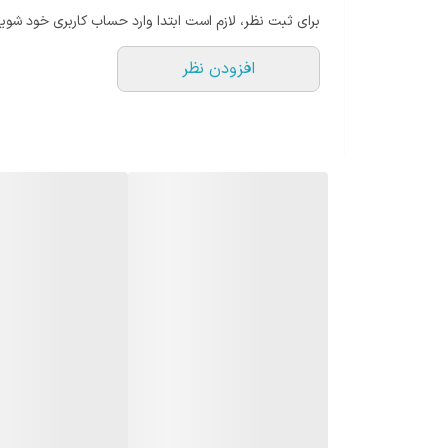
برای ثبت نظر، لازم است ابتدا وارد حساب کاربری خود شوید
بی‌مصرف.
افزودن نظر
جنس استیل 316:
مقاوم، ت
وزن 210 گرم:
حملش سخت نیس
ابعاد واقعی:
ارتفاع 14.5 سانتی‌متر و قطر 7 سانتی‌متر؛ اندازه‌ای که راحت داخل جالیوانی ماشین یا کنار لپ‌تاپ جا می‌شود.
کاربرد روزانه:
برای قهوه صبح،
مشخصات فنی