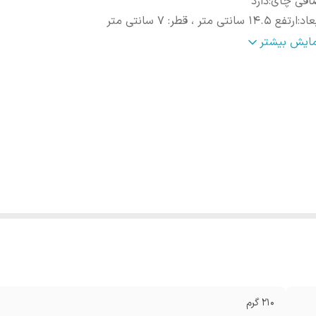
افی چای
:
دارد
عاد
:
ارتفع 14.5 سانتی متر ، قطر: 7 سانتی متر
نس
:
استیل 316
مایش بیشتر
210 گرم