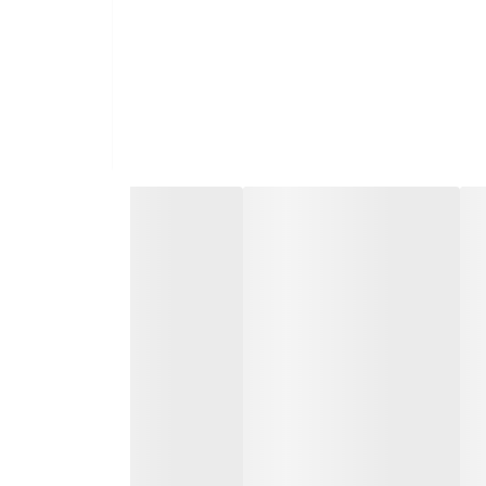
وسط است—نه بزرگ و دست‌وپاگیر، نه کوچک و
300 میلی‌لیتر
استیل 316
210 گرم
14.5 سانتی‌متر