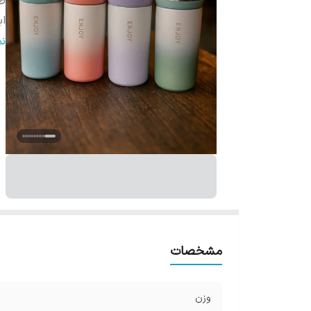
ص
اب
ج
ن
مشخصات
وزن