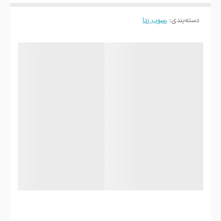
سریع، قوی و مخصوص دستگاه‌های صنعتی.
دسته‌بندی
:
کاربرد و مزایا
رسوب زدا
شستشوی عمیق هدگروپ:
رسوبات روغن قهوه و
جرم‌های قدیمی را کامل می‌شوید و عملکرد دستگاه مثل
روز اول می‌شود.
افزایش کیفیت عصاره‌گیری:
وقتی مسیر آب آزاد باشد،
فشار بهتر تنظیم می‌شود و عصاره‌گیری دقیق‌تر انجام
می‌شود.
مناسب برای دستگاه‌های صنعتی:
فرمول پودر برای
کارهای سنگین ساخته شده و به قطعات حساس آسیبی
نمی‌زند.
بهبود طعم نوشیدنی:
پاک شدن روغن‌های مانده یعنی
طعم شفاف‌تر و قهوه تمیزتر.