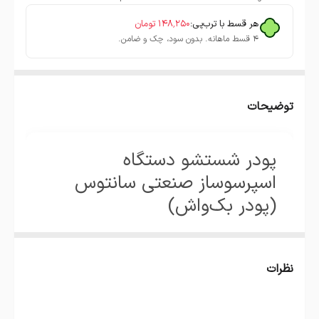
هر قسط با ترب‌پی:
۱۴۸٬۲۵۰
تومان
۴ قسط ماهانه. بدون سود، چک و ضامن.
توضیحات
پودر شستشو دستگاه
اسپرسوساز صنعتی سانتوس
(پودر بک‌واش)
اگر دستگاه اسپرسوساز صنعتی‌ات شروع کرده به کم آوردن،
طعم قهوه کمی غیرعادی شده، یا دهانه خروجی آب درست
نظرات
کار نمی‌کند… معمولاً وقت یک بک‌واش حسابی است. این
پودر شستشوی سانتوس دقیقاً برای همین طراحی شده؛