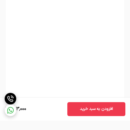
تمیز و آماده کار است.
یک نکته ساده:
برای محیط‌های شلوغ مثل کافه،
بک‌واش روزانه با آب و هفته‌ای یک‌بار با پودر سانتوس
بهترین نتیجه را می‌دهد.
نکات ایمنی
از تماس با چشم و پوست خودداری کنید.
در صورت تماس، با مقدار زیادی آب شستشو دهید.
در محیط خشک و دور از دسترس کودکان نگهداری
593,000
افزودن به سبد خرید
شود.