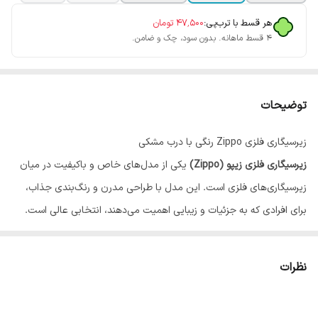
هر قسط با ترب‌پی:
۴۷٬۵۰۰
تومان
۴ قسط ماهانه. بدون سود، چک و ضامن.
توضیحات
زیرسیگاری فلزی Zippo رنگی با درب مشکی
زیرسیگاری فلزی زیپو (Zippo)
یکی از مدل‌های خاص و باکیفیت در میان
زیرسیگاری‌های فلزی است. این مدل با طراحی مدرن و رنگ‌بندی جذاب،
برای افرادی که به جزئیات و زیبایی اهمیت می‌دهند، انتخابی عالی است.
بدنه فلزی مقاوم، باعث دوام بالای محصول در برابر حرارت و ضربه شده و
درب مشکی
آن از پخش شدن بوی دود جلوگیری می‌کند. به‌دلیل داشتن
نظرات
پوشش رنگی با کیفیت بالا، ظاهر آن در گذر زمان مات یا زنگ‌زده نمی‌شود.
این زیرسیگاری علاوه بر استفاده روزمره، برای دکور یا هدیه دادن نیز بسیار