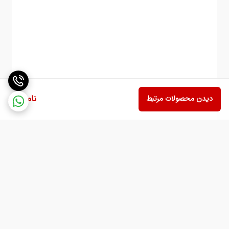
ظرفشویی ممکن است به پوسته آسیب بزند.
●
قفل فلیپ‌تاپ:
آسانی استفاده عالی است اما
درصورت تاخوردن یا ضربه ممکن است نیاز به بررسی
نشتی داشته باشید.
بررسی عملکرد (جزئیات)
ناموجود
کیفیت ساخت و دوام
دیدن محصولات مرتبط
قابلیت شستشو و نگهداری
برای حفظ رنگ و آب‌بندی بهتر است تراول‌ماگ را با دست
شستشو دهید. استفاده از جرم‌گیر ملایم و برس نرم برای
داخل مناسب است. از سفیدکننده‌های قوی یا ابزارهای
ساینده روی پوشش خارجی اجتناب کنید.
قابلیت حمل و ارگونومی
ارتفاع و قطر اعلام‌شده (۲۱×۸ سانت) مناسب برای جاگیری
برگشت به بالا