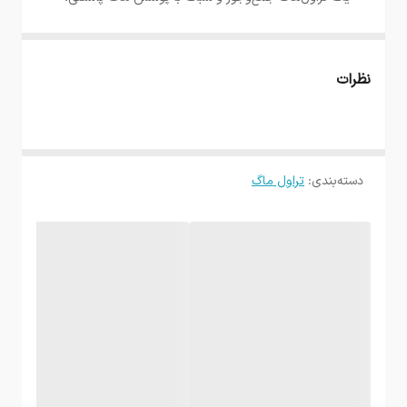
گرم
مناسب برای استفاده روزمره، محل کار و سفرهای کوتاه. در
ادامه مشخصات، نکات مثبت/منفی، بررسی عملکرد و
ابعاد
ارتفاع 21 / قطر 8 سانت
نظرات
پرسش‌های متداول آورده شده است.
وزن
245 گرم
مشخصات فنی
حجم
۵۲۰ میلی‌لیتر
دسته‌بندی
:
تراول ماگ
جنس بدنه
استیل ضدزنگ ۳۰۴
درب فلیپ‌تاپ با قفل و لب
نوع درب
آسان‌‌نوش
توری تفاله‌گیر داخلی (مناسب
فیلتر/توری
برای چای یا قهوه با تفاله)
نگهداری دما
گرم: حدود ۲ تا ۴ ساعت