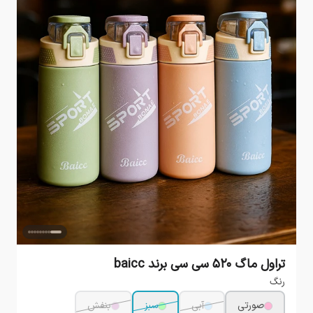
تراول ماگ 520 سی سی برند baicc
رنگ
صورتی
آبی
سبز
بنفش