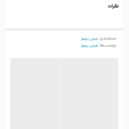
نظرات
خراش
مکانیزم پمپاژ دستی با فشار حداکثر 18 بار
عصاره‌گیری با کیفیت بالا، مشابه دستگاه‌های
اسپرسوساز خانگی
دسته‌بندی
:
مینی پرسو
بدون نیاز به برق یا باتری
برچسب‌ها :
مینی پرسو
قطعات قابل جدا شدن و شستشو
وزن سبک (حدود ۳۵۰ گرم) و قابلیت حمل آسان
دارای کیف ضدآب برای محافظت در سفر
گارانتی ۱۲ ماهه + پشتیبانی متعهد
طراحی و ساخت
بدنه‌ی این دستگاه از پلاستیک مقاوم ساخته شده که در
برابر ضربه و خط‌وخش دوام بالایی دارد. طراحی ارگونومیک
آن استفاده طولانی‌مدت را راحت می‌کند. قطعات به راحتی
جدا شده و قابل شستشو هستند. کیف همراه ضدآب نیز