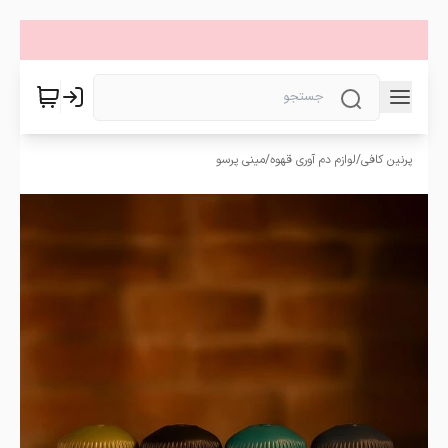
پرنین کافی
/
لوازم دم آوری قهوه
/
مینی پرسو