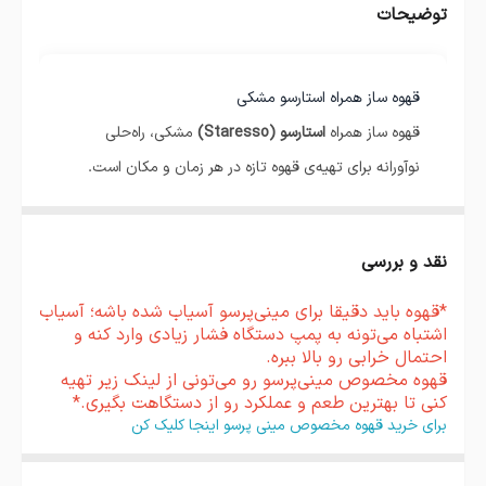
توضیحات
قهوه ساز همراه استارسو مشکی
قهوه ساز همراه
استارسو (Staresso)
مشکی، راه‌حلی
نوآورانه برای تهیه‌ی قهوه تازه در هر زمان و مکان است.
این دستگاه دستی با طراحی جمع‌وجور و مکانیزم پمپاژ
فشار بالا، گزینه‌ای محبوب برای سفر، طبیعت‌گردی و محل
نقد و بررسی
کار محسوب می‌شود.
```
*قهوه باید دقیقا برای مینی‌پرسو آسیاب شده باشه؛ آسیاب
اشتباه می‌تونه به پمپ دستگاه فشار زیادی وارد کنه و
ویژگی‌های کلیدی
احتمال خرابی رو بالا ببره.
طراحی کم‌حجم و سبک – مناسب سفر، کوهنوردی و
قهوه مخصوص مینی‌پرسو رو می‌تونی از لینک زیر تهیه
کنی تا بهترین طعم و عملکرد رو از دستگاهت بگیری.*
محل کار
برای خرید قهوه مخصوص مینی پرسو اینجا کلیک کن
رنگ مشکی جذاب و نماد قدرت و اعتماد به نفس
بدنه از پلاستیک مقاوم؛ مقاوم در برابر ضربه و