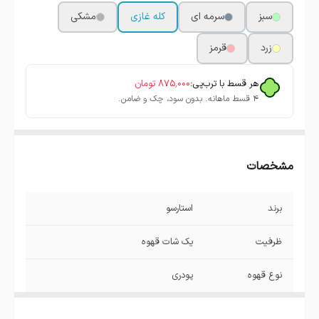
سبز
سرمه ای
کله غازی
مشکی
زرد
قرمز
هر قسط با ترب‌پی:
۸۷۵٬۰۰۰
تومان
۴ قسط ماهانه. بدون سود، چک و ضامن.
مشخصات
برند
استارسو
ظرفیت
یک شات قهوه
نوع قهوه
پودری