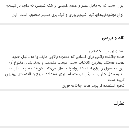
ایران است که به دلیل عطر و طعم طبیعی و رنگ غلیظی که دارد، در تهیه‌ی
انواع نوشیدنی‌های گرم، شیرینی‌پزی و کیک‌پزی بسیار محبوب است. این
پودر بافتی نرم و یکدست دارد و به‌راحتی در مایعات حل می‌شود.
ویژگی‌ها:
نقد و بررسی
محصول باکیفیت و مرغوب
نقد و بررسی تخصصی
طعم و بوی طبیعی و دلنشین
هات چاکلت پاکتی برای کسانی که مصرف بالایی دارند یا به دنبال خرید
مناسب برای تهیه هات‌چاکلت، کیک، بیسکویت و دسر
عمده هستند بهترین انتخاب است. قیمت مناسب و بسته‌بندی متنوع آن،
این محصول را برای استفاده روزمره ایده‌آل می‌کند. هرچند مقاومت آن به
بدون افزودنی‌های مضر
اندازه مدل جار پلاستیکی نیست، اما برای استفاده سریع و اقتصادی بهترین
قابل استفاده در مصارف خانگی و حرفه‌ای (کافه‌ها و قنادی‌ها)
گزینه است.
نحوه استفاده از پودر هات چاکلت فوری
استفاده از پودر کاکائو ترک، علاوه بر اینکه به خوراکی‌ها طعمی خوشایند
یک قاشق پودر هات چاکلت را در فنجان بریزید، آب یا شیر داغ اضافه کنید
و هم بزنید. برای طعمی خاص، کمی خامه یا شکلات رنده‌شده اضافه کنید.
می‌دهد، سرشار از آنتی‌اکسیدان است و می‌تواند به بهبود خلق‌وخو و کاهش
مطالب و محصولات مرتبط
نظرات
استرس کمک کند.
خرید هات چاکلت ۴۰۰ گرمی جار پلاستیکی
مشاهده قهوه‌های فوری
پرسش و پاسخ
هات چاکلت چیست؟
❓ پودر کاکائو ترک چه تفاوتی با پودر کاکائو معمولی دارد؟
تفاوت هات چاکلت و قهوه