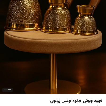
قهوه جوش جذوه جنس برنجی