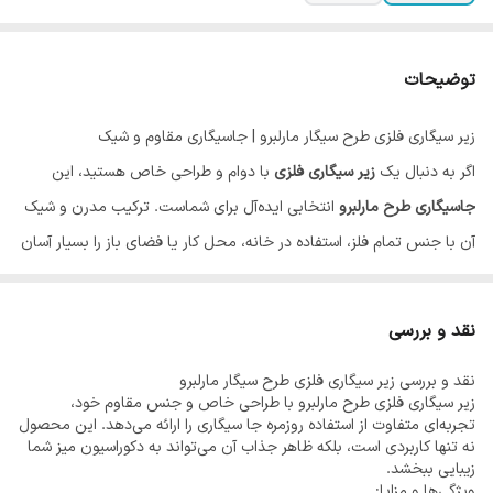
توضیحات
زیر سیگاری فلزی طرح سیگار مارلبرو | جاسیگاری مقاوم و شیک
اگر به دنبال یک
زیر سیگاری فلزی
با دوام و طراحی خاص هستید، این
جاسیگاری طرح مارلبرو
انتخابی ایده‌آل برای شماست. ترکیب مدرن و شیک
آن با جنس تمام فلز، استفاده در خانه، محل کار یا فضای باز را بسیار آسان
و جذاب کرده است.
این
زیرسیگاری
علاوه بر مقاومت بالا در برابر حرارت، به راحتی قابل شستشو
نقد و بررسی
است و تمیز کردن آن بدون دردسر انجام می‌شود. جنس فلزی آن از تغییر
نقد و بررسی زیر سیگاری فلزی طرح سیگار مارلبرو
رنگ و بو گرفتن جلوگیری کرده و عمر طولانی‌تری نسبت به مدل‌های
زیر سیگاری فلزی طرح مارلبرو با طراحی خاص و جنس مقاوم خود،
سرامیکی یا شیشه‌ای دارد.
تجربه‌ای متفاوت از استفاده روزمره جا سیگاری را ارائه می‌دهد. این محصول
نه تنها کاربردی است، بلکه ظاهر جذاب آن می‌تواند به دکوراسیون میز شما
طراحی لبه‌دار این
جاسیگاری
باعث می‌شود خاکستر و ته‌سیگار به خوبی در
زیبایی ببخشد.
جای خود باقی بماند و از پخش شدن آن جلوگیری شود. اگر به دنبال خرید
ویژگی‌ها و مزایا: