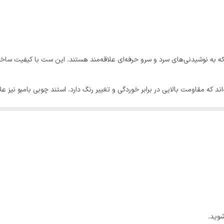
مناسب برای مخلوط کردن انواع نوشیدنی‌ها با دوام و کیفیت بالا
ابزاری حرفه‌ای برای هم زدن و سرو نوشیدنی‌ها
 به نوشیدنی‌های سرد و سرو حرفه‌ای علاقه‌مند هستند. این ست با کیفیت ساخت
جداسازی مواد جامد از نوشیدنی پس از شیک کردن
ه مقاومت بالایی در برابر خوردگی و تغییر رنگ دارد. استند چوبی بامبو نیز علاو
برداشتن یخ به آسانی و بهداشتی
ی سرد را شامل می‌شود: از شیکر و بار اسپون گرفته تا مادلر و جیجر. بنابراین برای
ب است.
کوبیدن و له کردن میوه‌ها و مواد اولیه در لیوان
اندازه‌گیری دقیق مایعات برای طعم بهتر
کنترل بهتر ریختن مایعات و جلوگیری از ریخت و پاش
ازم بار سرد
مراجعه کنید.
شوید.
بازکردن آسان بطری‌ها با طراحی تمام استیل