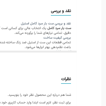
شیکر استیل ضد زنگ
نقد و بررسی
بار اسپون بلند
نقد و بررسی ست بار سرد کامل استیل
ست بار سرد کامل
یک انتخاب عالی برای کسانی است که
دقیق، تمامی نیازهای شما را برآورده می‌کند.
صافی فلزی (استرینر)
بررسی کیفیت ساخت
تمامی قطعات این ست از استیل ضد زنگ ساخته شده‌اند ک
باعث نظم‌دهی بهتر ابزارها می‌شود.
انبر یخ
کاربرد و کارایی
این ست تمامی ابزارهای مورد نیاز برای تهیه نوشیدنی‌ها
رستوران‌ها، هتل‌ها و حتی استفاده خانگی کاملاً مناس
مادلر (کوبنده)
مزایا
کیفیت ساخت بالا
طراحی زیبا و مدرن
جیجر (پیمانه مدرج دوتایی)
نظرات
قابلیت شستشو آسان
استند چوبی برای نظم‌دهی
درپوش‌های ریزش (Pourers) – دو عدد
معایب
نداشتن گزینه‌های رنگی مختلف
شما هم درباره این محصول نظر خود را بنویسید.
برای مشاهده سایر ابزارها و تجهیزات، به
صفحه خرید لو
چوب‌پنبه‌کش/درب بطری بازکن دو مفصلی
برای ثبت نظر، لازم است ابتدا وارد حساب کاربری خود 