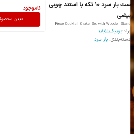
ست بار سرد ۱0 تکه با استند چوبی
ناموجود
بیضی
دیدن محصولا
Piece Cocktail Shaker Set with Wooden Stand
برند:
یونیک لایف
دسته‌بندی
:
بار سرد