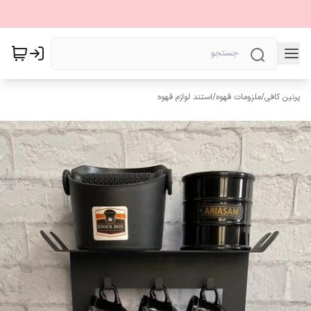
پرنین کافی
/
ملزومات قهوه
/
استند لوازم قهوه