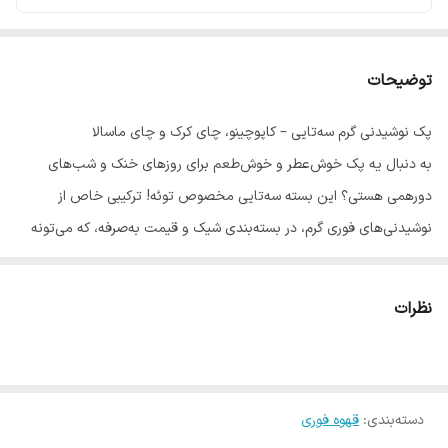
توضیحات
پک نوشیدنی گرم سه‌تایی – کاپوچینو، چای کرک و چای ماسالا
به دنبال یه پک خوش‌عطر و خوش‌طعم برای روزهای خنک و شب‌های
دورهمی هستی؟ این بسته سه‌تایی مخصوص توئه! ترکیبی خاص از
نوشیدنی‌های فوری گرم، در بسته‌بندی شیک و قیمت به‌صرفه، که می‌تونه
هم برای مصرف روزمره و هم برای هدیه یا پذیرایی مناسب باشه.
✅
محتویات پک:
نظرات
کاپوچینو 350 گرمی:
خامه‌ای، سبک و خوش‌طعم برای صبح یا عصرانه
چای کرک 400 گرمی:
چای شیرین و معطر با الهام از طعم‌های عربی
چای ماسالا 350 گرمی:
نوشیدنی هندی گرم و انرژی‌بخش با ادویه‌های
اصیل
دسته‌بندی
:
قهوه فوری