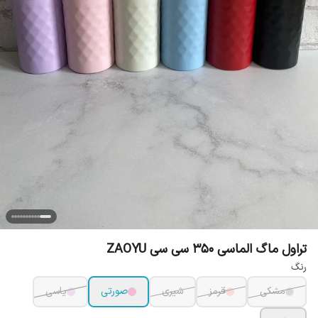
تراول ماگ الماسی 350 سی سی ZAOYU
رنگ
مشکی
قرمز
شیری
صورتی
یاسی