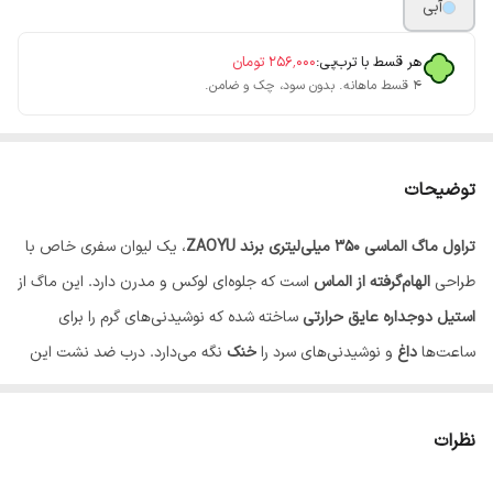
آبی
هر قسط با ترب‌پی:
۲۵۶٬۰۰۰
تومان
۴ قسط ماهانه. بدون سود، چک و ضامن.
توضیحات
تراول ماگ الماسی ۳۵۰ میلی‌لیتری برند ZAOYU
، یک لیوان سفری خاص با
طراحی
الهام‌گرفته از الماس
است که جلوه‌ای لوکس و مدرن دارد. این ماگ از
استیل دوجداره عایق حرارتی
ساخته شده که نوشیدنی‌های گرم را برای
ساعت‌ها
داغ
و نوشیدنی‌های سرد را
خنک
نگه می‌دارد. درب ضد نشت این
تراول ماگ، حمل آن را آسان کرده و از ریختن مایعات جلوگیری می‌کند. اگر
به دنبال
یک ماگ سبک، زیبا و مقاوم
برای استفاده روزمره، محل کار،
نظرات
خودرو، سفر و طبیعت‌گردی هستید، این مدل یک انتخاب عالی برای شما