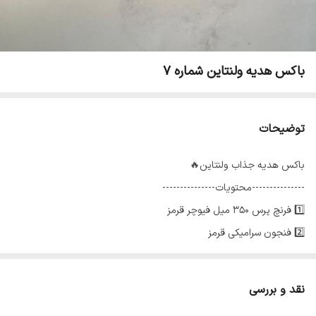
باکس هدیه ولنتاین شماره 7
توضیحات
باکس هدیه جذاب ولنتاین🔥
---------------محتویات---------------
1️⃣ فرنچ پرس ۳۵۰ میل فیوچر قرمز
2️⃣ فنجون سرامیکی قرمز
3️⃣ شکلات مینی نوتلا اورجینال
4️⃣ شیشه جذاب عاشقانه اسمارتیز
نقد و بررسی
5️⃣ قلب چراغدار عاشقانه