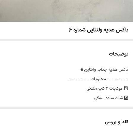
باکس هدیه ولنتاین شماره 6
توضیحات
باکس هدیه جذاب ولنتاین🔥
---------------محتویات---------------
1️⃣ موکاپات 2 کاپ مشکی
2️⃣ شات ساده مشکی
3️⃣ شکلات مینی نوتلا اورجینال
4️⃣ شیشه جذاب عاشقانه اسمارتیز
نقد و بررسی
5️⃣ قلب چراغدار عاشقانه