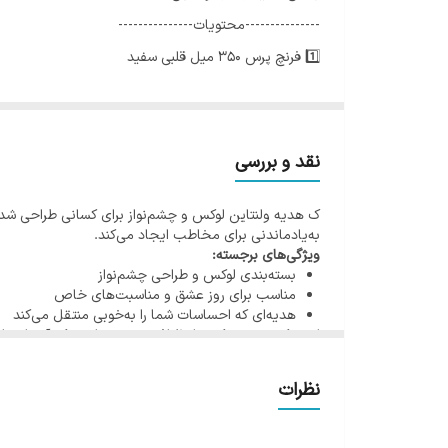
---------------محتویات---------------
1️⃣ فرنچ پرس ۳۵۰ میل قلبی سفید
2️⃣ ماگ سرامیکی سفید
3️⃣ شکلات مینی نوتلا اورجینال
4️⃣ شیشه جذاب عاشقانه اسمارتیز
نقد و بررسی
5️⃣ قلب چراغدار عاشقانه
ک هدیه ولنتاین لوکس و چشم‌نواز برای کسانی طراحی شده 
6️⃣ آبنبات عصایی
به‌یادماندنی برای مخاطب ایجاد می‌کند.
7️⃣ زیر لیوانی چوبی طرح قلب
ویژگی‌های برجسته:
بسته‌بندی لوکس و طراحی چشم‌نواز
8️⃣ شیشه قهوه مناسب فرنچ پرس
مناسب برای روز عشق و مناسبت‌های خاص
9️⃣ پوشال و جعبه کیبوردی مربع
هدیه‌ای که احساسات شما را به‌خوبی منتقل می‌کند
این پک هدیه، ترکیبی از ظرافت و عشق است که آن را به ان
نظرات