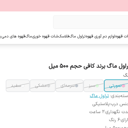
ت قهوه
لوازم دم آوری قهوه
تراول ماگ
فلاسک
شات قهوه خوری
ماگ
قهوه های دمی
ب
اول ماگ برند کافی حجم ۵۰۰ میل
نگ
صورتی
سبز
سرمه‌ای
مشکی
سفید
ته‌بندی
:
تراول ماگ
نس درب
:
پلاستیکی
ت نگهداری
:
2 ساعت
رای
:
۶ رنگ