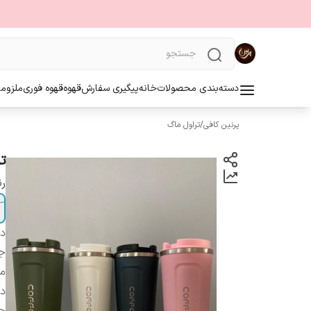
دسته‌بندی محصولات
خانه
پیگیری سفارش
قهوه
قهوه فوری
ملزوما
پرنین کافی
/
تراول ماگ
تر
ر
دس
ج
مد
دا