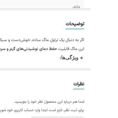
دارای
حجم
توضیحات
جنس
اگر به دنبال یک تراول ماگ ساده، خوش‌دست و سبک 
آب بندی
این ماگ قابلیت
حفظ دمای نوشیدنی‌های گرم و سرد
🔸
ویژگی‌ها
:
ظرفیت مناسب
۵۰۰
میلی‌لیتر
نگهداری دمای نوشیدنی تا
2
ساعت
نظرات
سری آسان‌نوش
برای مصرف راحت
طراحی ساده و سبک، قابل استفاده روی میز کا
شما هم درباره این محصول نظر خود را بنویسید.
توجه: به دلیل نداشتن قفل درب، احتمال نشتی د
برای ثبت نظر، لازم است ابتدا وارد حساب کاربری خود شوید
این محصول گزینه‌ای کاربردی برای مصرف روزانه در م