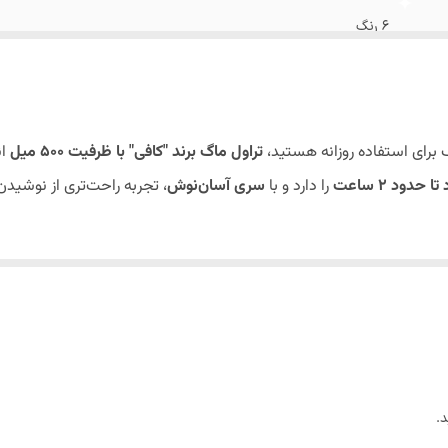
۶ رنگ
۵۰۰ میل
استیل دو جداره
برای استفاده روزانه هستید،
تراول ماگ برند "کافی" با ظرفیت
۵۰۰
میل
ان
این مدل بهتر است ایستاده داخل کیف قرار بگیرد
 تا حدود
2
ساعت
را دارد و با
سری آسان‌نوش
، تجربه راحت‌تری از نوشیدن
ر یا داخل خودرو
ر کیف وجود دارد و برای حمل در کیف توصیه نمی‌شود
.
حل کار، دانشگاه یا هنگام رانندگی است. اگر دنبال مدل‌های ضدنشتی بر