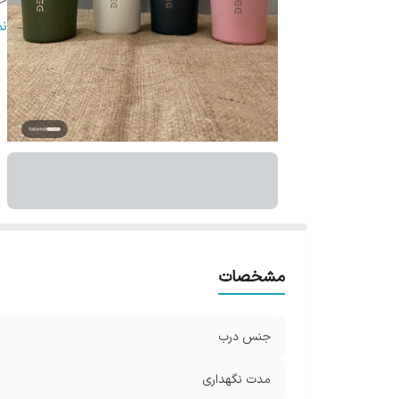
ح
ج
ن
آب
مشخصات
جنس درب
مدت نگهداری