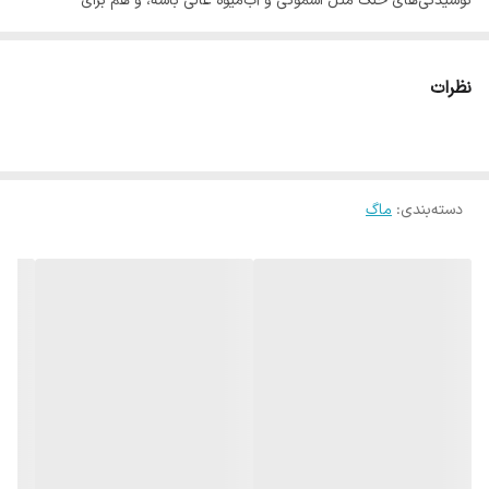
نوشیدنی‌های خنک مثل اسموتی و آب‌میوه عالی باشه، و هم برای
نوشیدنی‌های گرم مثل قهوه یا چای مناسب باشه، این لیوان دقیقاً همونه!
این لیوان اسموتی از جنس شیشه مقاوم و شفاف ساخته شده که هم ظاهر
نظرات
زیبایی داره و هم مزه نوشیدنی رو بدون تغییر نگه می‌داره.
درپوش اون با واشر وکیوم طراحی شده تا از نشت مایعات جلوگیری کنه،
مخصوصاً موقع حمل داخل کیف یا ماشین. نی همراهش هم با یک درپوش
دسته‌بندی
:
ماگ
سیلیکونی بسته می‌شه که هم بهداشتیه و هم از ورود گرد و غبار جلوگیری
می‌کنه.
یکی از ویژگی‌های خاص این محصول، بند چرمی دور لیوانه که هم لوگوی
برند روش حک شده و هم باعث می‌شه حملش راحت‌تر باشه. این بند
نقش محافظ حرارتی هم داره و نمی‌ذاره موقع نوشیدن نوشیدنی داغ،
دستتون بسوزه.
✅ ویژگی‌ها:
جنس شیشه‌ای با کیفیت بالا