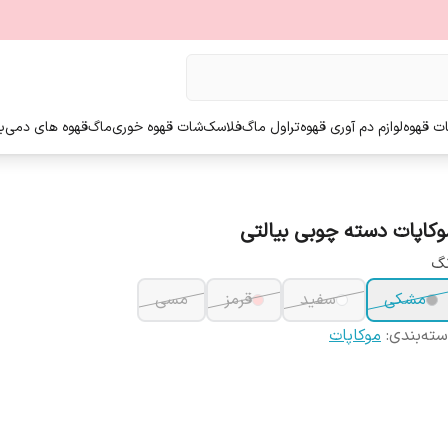
ت قهوه
لوازم دم آوری قهوه
تراول ماگ
فلاسک
شات قهوه خوری
ماگ
قهوه های دمی
ب
وکاپات دسته چوبی بیالتی
نگ
مشکی
سفید
قرمز
مسی
ته‌بندی
:
موکاپات