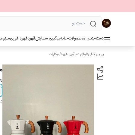
دسته‌بندی محصولات
خانه
پیگیری سفارش
قهوه
قهوه فوری
ملزوما
پرنین کافی
/
لوازم دم آوری قهوه
/
موکاپات
م
ر
دس