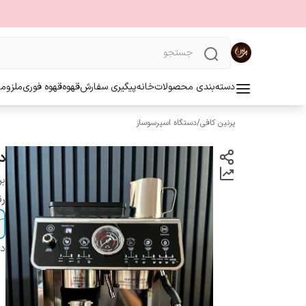
دسته‌بندی محصولات
خانه
پیگیری سفارش
قهوه
قهوه فوری
ملزوما
پرنین کافی
/
دستگاه اسپرسوساز
د
بر
رن
دس