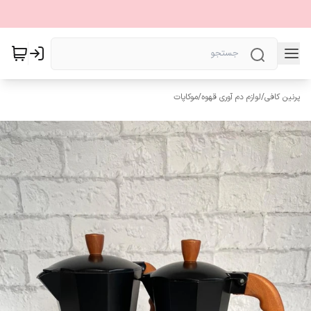
پرنین کافی
/
لوازم دم آوری قهوه
/
موکاپات