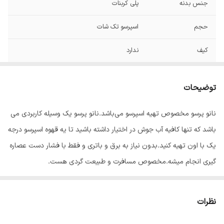
جنس بدنه
پلی کربنات
حجم
اسپرسو تک شات
کیف
ندارد
کشور سازنده
چین
توضیحات
نوعذقهوه
پودری
نانو پرسو مخصوص تهیه اسپرسو می‌باشد.نانو پرسو یک وسیله کاربردی می
باشد که تنها کافیه آب جوش در اختیار داشته باشید تا یه قهوه اسپرسو درجه
یک با اون تهیه کنید.بدون نیاز به برق و باتری و فقط با فشار دست عصاره
گیری انجام میشه.مخصوص مسافرت و طبیعت گردی هست.
تفاوت اصلی مینی پرسو و نانو پرسو در سایز آن ها میباشد که نانو پرسوها
ابعاد کوچکتری دارند.
نظرات